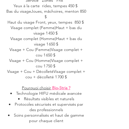
Service Zones Prix
Yeux à la carte rides, tempes 450 $
Bas du visageJoues, mâchoires, menton 850
$
Haut du visage Front, yeux, tempes 850 $
Visage complet (Femme)Haut + bas du
visage 1 450 $
Visage complet (Homme)Haut + bas du
visage 1 650 $
Visage + Cou (Femme)Visage complet +
cou 1 650 $
Visage + Cou (Homme)Visage complet +
cou 1 750 $
Visage + Cou + DécolletéVisage complet +
cou + décolleté 1 700 $
Pourquoi choisir
Bio‑Stria ?
Technologie HIFU médicale avancée
Résultats visibles et naturels
Protocoles sécurisés et supervisés par
des professionnels
Soins personnalisés et haut de gamme
pour chaque client