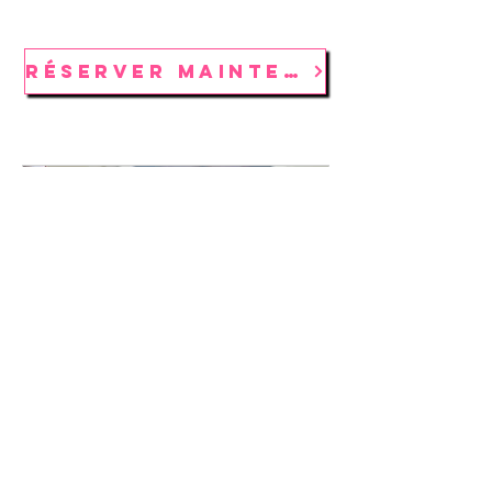
RÉSERVER MAINTENANT
HIFU VISAGE + COU +
DÉCOLLETÉ
Raffermissement intégral visage–cou–