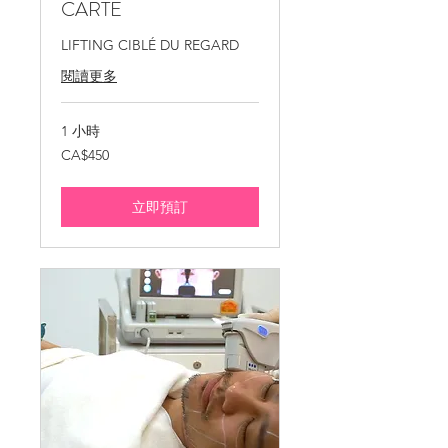
CARTE
LIFTING CIBLÉ DU REGARD
閱讀更多
1 小時
450
CA$450
加
拿
大
元
立即預訂