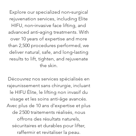
Explore our specialized non‑surgical
rejuvenation services, including Elite
HIFU, non‑invasive face lifting, and
advanced anti‑aging treatments. With
over 10 years of expertise and more
than 2,500 procedures performed, we
deliver natural, safe, and long‑lasting
results to lift, tighten, and rejuvenate
the skin.
Découvrez nos services spécialisés en
rajeunissement sans chirurgie, incluant
le HIFU Élite, le lifting non invasif du
visage et les soins anti‑âge avancés.
Avec plus de 10 ans d’expertise et plus
de 2 500 traitements réalisés, nous
offrons des résultats naturels,
sécuritaires et durables pour lifter,
raffermir et revitaliser la peau.