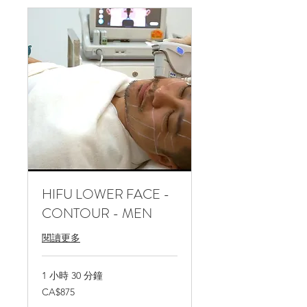
HIFU LOWER FACE -
CONTOUR - MEN
閱讀更多
1 小時 30 分鐘
875
CA$875
加
拿