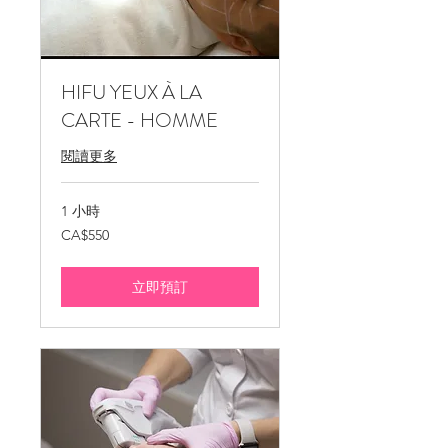
HIFU YEUX À LA
CARTE - HOMME
閱讀更多
1 小時
550
CA$550
加
拿
大
元
立即預訂