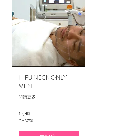
HIFU NECK ONLY -
MEN
閱讀更多
1 小時
750
CA$750
加
拿
大
元