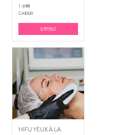
1 小時
500
CA$500
加
拿
大
元
立即預訂
HIFU YEUX À LA