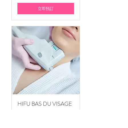
大
元
立即預訂
HIFU BAS DU VISAGE
Lifting du bas du visage, haute
précision