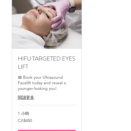
HIFU TARGETED EYES
LIFT
📅 Book your Ultrasound
Facelift today and reveal a
younger-looking you!
閱讀更多
1 小時
450
CA$450
加
拿
大