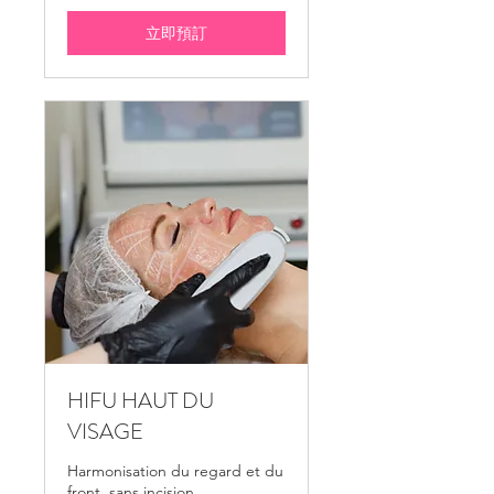
大
元
立即預訂
HIFU HAUT DU
VISAGE
Harmonisation du regard et du
front, sans incision