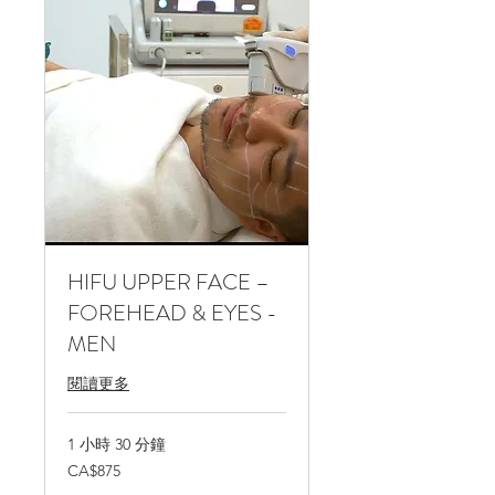
HIFU ​UPPER FACE –
FOREHEAD & EYES -
MEN
閱讀更多
1 小時 30 分鐘
875
CA$875
加
拿