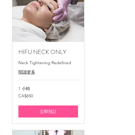
HIFU NECK ONLY
Neck Tightening Redefined
閱讀更多
1 小時
650
CA$650
加
拿
大
元
立即預訂