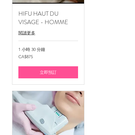
HIFU HAUT DU
VISAGE - HOMME
閱讀更多
1 小時 30 分鐘
875
CA$875
加
拿
大
元
立即預訂