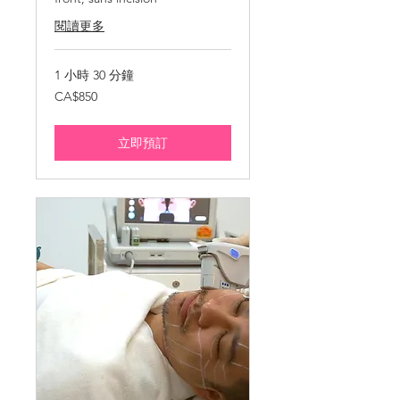
閱讀更多
1 小時 30 分鐘
850
CA$850
加
拿
大
元
立即預訂