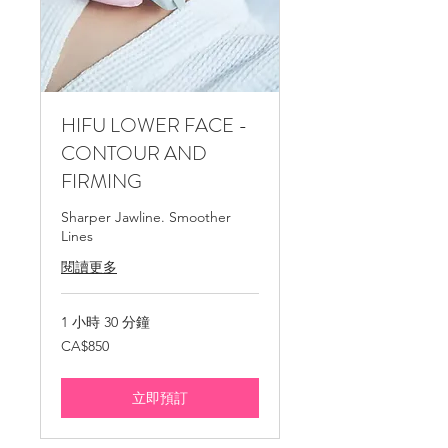
​​HIFU LOWER FACE -
CONTOUR AND
FIRMING
Sharper Jawline. Smoother
Lines
閱讀更多
1 小時 30 分鐘
850
CA$850
加
拿
大
元
立即預訂