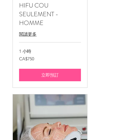
HIFU COU
SEULEMENT -
HOMME
閱讀更多
1 小時
750
CA$750
加
拿
大
元
立即預訂