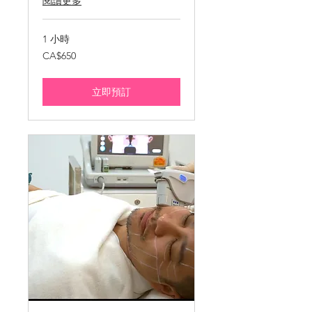
閱讀更多
1 小時
650
CA$650
加
拿
大
元
立即預訂