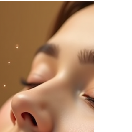
荐
在蒙特利尔 (Montreal) 这座充满活力与时尚气
息的城市，越来越多的人开始重视皮肤护理与
美容保养。随着科技的不断进步，各种先进的
面部护理疗程应运而生，其中
HydraFacial（水光焕肤）以其卓越的效果和
舒适的体验迅速成为全球美容界的明星疗程。
无论您是初次了解 HydraFacial，还是正在寻
找蒙特利尔最佳的 HydraFacial 护肤中心，本
篇文章将为您详尽介绍这一革命性面部护理的
一切，帮助您做出最明智的护肤选择。 什么
是 HydraFacial？ HydraFacial 是一种多步
骤、无创性的面部护理疗程，结合了深层清
洁、去角质、提取、补水和抗氧化物输送等多
种护肤功效于一体。它使用专利的 Vortex-
Fusion 技术，通过特殊漩涡状流动，将针对
性的精华液深入渗透至肌肤，同时温和清除毛