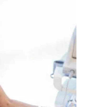
完全指南 | Bio-Stria
Clinics
在蒙特利尔（Montreal）这座充满活力与时尚
气息的城市中，越来越多的人开始重视肌肤护
理，追求健康、自然、年轻的肌肤状态。在众
多先进的美容护肤疗程中，OxiGeno 三合一
超级面部护理（OxyGen 3-in-1 Super Facial）
凭借其卓越的疗效与舒适的体验，迅速成为蒙
特利尔美容爱好者的首选。如果您正在寻找一
种无创伤、无恢复期、效果显著的肌肤焕新疗
程，那么 Bio-Stria Clinics 提供的 OxiGeno 面
部护理将是您的理想之选。 什么是 蒙特利尔
OxiGeno 御氧焕肤护理完全指南 | Bio-Stria
Clinics 面部护理？ OxiGeno 是一项源自以色
列的革命性美容科技，由全球领先的美容设备
公司 Pods 研发，并已在全球超过 50 个国家
和地区广泛应用。与传统面部护理相比，