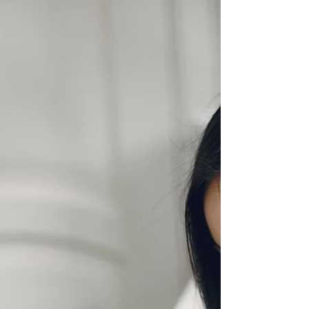
容爱好者开始追求一种革命性的面部护理技术
——OxiGeno 御氧焕肤护理。这项融合了现
代科技与皮肤科学的护理方式，以其显著的即
时效果和零恢复期的优势，迅速成为当地美容
行业的热门话题。无论您是初次体验专业面部
护理，还是寻求更先进的抗衰老解决方案，
OxiGeno 都将带给您前所未有的肌肤蜕变体
验。 Bio-Stria Clinics 位于蒙特利尔，专业提
供 OxiGeno 面部护理服务。我们的护理师团
队拥有丰富的专业经验，致力于为每一位客户
提供个性化、高品质的护肤方案。本文将为您
全面介绍 OxiGeno 面部护理的原理、益处、
护理过程以及为什么蒙特利尔的爱美人士选择
Bio-Stria Clinics 进行这项特别的护理。