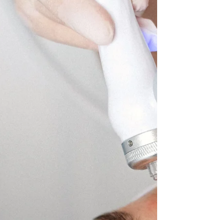
士开始寻求既安全又高效的皮肤护理方案。作
为目前全球最受欢迎的无创美容疗程之一，
Hydrafacial 水动力焕颜疗程凭借其显著的即
时效果、零恢复期以及适合各种肤质的特点，
迅速成为护肤界的明星项目。无论您是初次接
触医美护肤，还是资深护肤爱好者，
Hydrafacial 都能为您带来焕然一新的肌肤体
验。 本文将深入介绍 Hydrafacial 疗程的原
理、步骤、功效以及在蒙特利尔选择正规诊所
的注意事项，帮助您做出最适合自己的护肤选
择。Bio-Stria Clinics 作为蒙特利尔专业的美
容医疗诊所，提供顶级的 Hydrafacial 服务，
致力于让每一位客户都能拥有健康、水润、年
轻的肌肤。 一、什么是 Hydrafacial 水动力焕
颜疗程？ Hydrafacial 是一种集深层清洁、去
角质、无痛抽取毛孔污垢与精华液注入于一体
的多步骤美容疗程。与传统的换肤或磨皮技术
不同，Hydrafacial 采用专利漩涡式（Vortex）